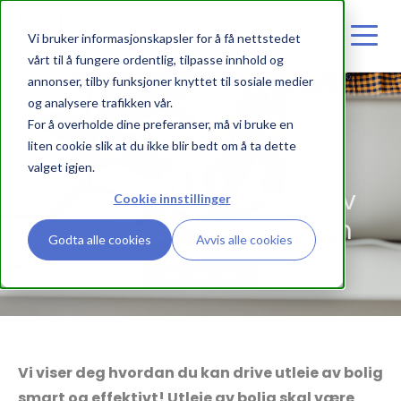
Vi bruker informasjonskapsler for å få nettstedet
vårt til å fungere ordentlig, tilpasse innhold og
annonser, tilby funksjoner knyttet til sosiale medier
og analysere trafikken vår.
For å overholde dine preferanser, må vi bruke en
liten cookie slik at du ikke blir bedt om å ta dette
valget igjen.
Komplett guide til utleie av
Cookie innstillinger
bolig med Hybel Premium
Godta alle cookies
Avvis alle cookies
BOLIGUTLEIE
Vi viser deg hvordan du kan drive utleie av bolig
smart og effektivt! Utleie av bolig skal være