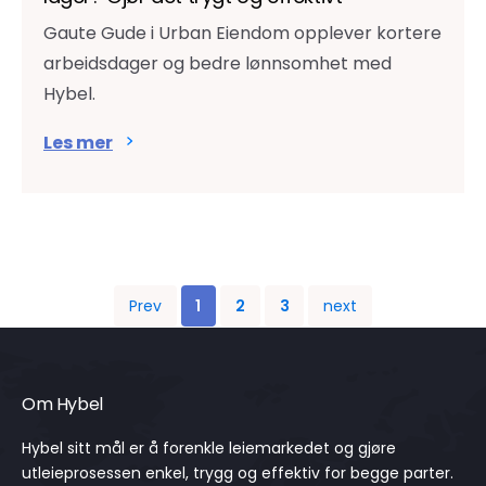
Gaute Gude i Urban Eiendom opplever kortere
arbeidsdager og bedre lønnsomhet med
Hybel.
Les mer
Prev
1
2
3
next
Om Hybel
Hybel sitt mål er å forenkle leiemarkedet og gjøre
utleieprosessen enkel, trygg og effektiv for begge parter.