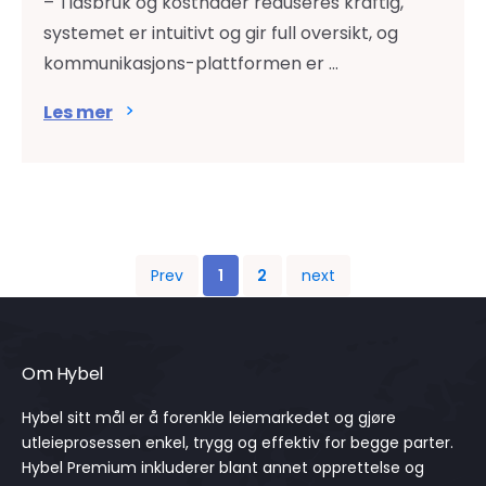
– Tidsbruk og kostnader reduseres kraftig,
systemet er intuitivt og gir full oversikt, og
kommunikasjons-plattformen er ...
Les mer
Prev
1
2
next
Om Hybel
Hybel sitt mål er å forenkle leiemarkedet og gjøre
utleieprosessen enkel, trygg og effektiv for begge parter.
Hybel Premium inkluderer blant annet opprettelse og